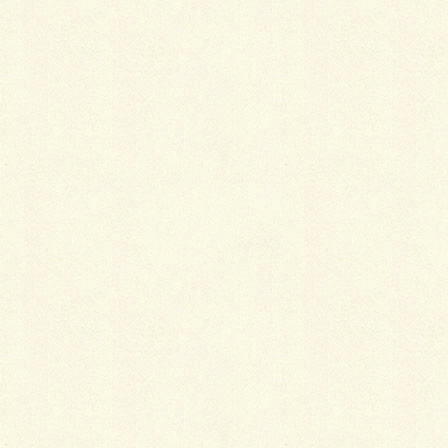
《ミリカ個別指導塾・ミリカキッズ英語［子供
英会話］》
TEL：072-645-5277
営業時間:a.m.11:00～p.m.11:00
e-mail:
mail_1@myrica.co.jp
大阪府阪急茨木市駅から徒歩2分・JR茨木駅か
ら徒歩8分です。
大阪府・京都府・兵庫県の遠くからでも来たい
という生徒が続出するのがミリカ予備校です。
遠すぎる場合は、通信教育などのご相談をして
ください。
※ 大阪府茨木市、吹田市、高槻市、寝屋川市、