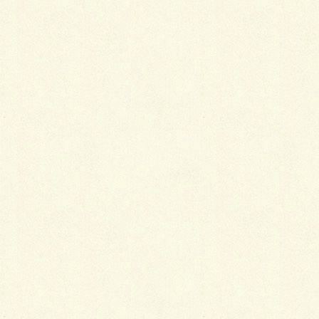
電車の場合
阪急・茨木市駅・西口の改札を出てすぐ階
段を降り左手、
JR・茨木駅方面へ
バスロータリーを左回りに、左手に駐車場
があり、すぐに交番があります。
そのまま道なりにファミリマート、ラーメ
ン屋を超えてすぐ。
徒歩3分
自動車の場合