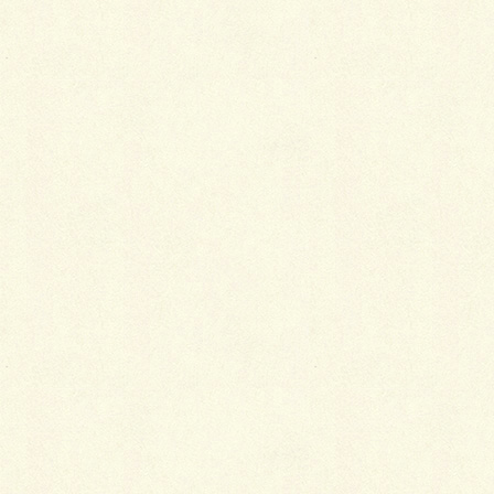
e-mail:
mail@myrica.info
アクセス