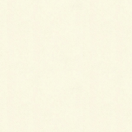
交通アクセス
HOME
交通アクセス
本校・面談場所
〒567-0817
大阪府茨木市別院町4-20 中村ビル4階
ミリカ予備校・ミリカキッズ
TEL:
072-645-5277