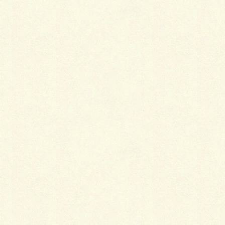
Facebook
X
Threads
Bluesky
Hatena
LINE
Copy